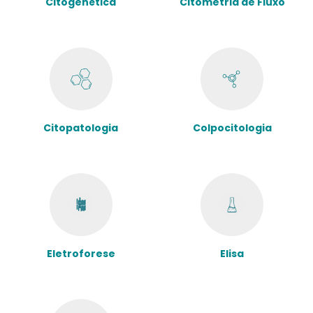
Citogenética
Citometria de Fluxo
Citopatologia
Colpocitologia
Eletroforese
Elisa