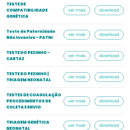
TESTE DE
COMPATIBILIDADE
ver mais
download
GENÉTICA
Teste de Paternidade
ver mais
download
Não Invasivo - PATNI
TESTE DO PEZINHO -
ver mais
download
CARTAZ
TESTE DO PEZINHO |
ver mais
download
TRIAGEM NEONATAL
TESTES DE COAGULAÇÃO
PROCEDIMENTOS DE
ver mais
download
COLETA E ENVIO
TRIAGEM GENÉTICA
ver mais
download
NEONATAL