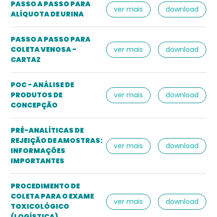
PASSO A PASSO PARA
ver mais
download
ALÍQUOTA DE URINA
PASSO A PASSO PARA
COLETA VENOSA -
ver mais
download
CARTAZ
POC - ANÁLISE DE
PRODUTOS DE
ver mais
download
CONCEPÇÃO
PRÉ-ANALÍTICAS DE
REJEIÇÃO DE AMOSTRAS:
ver mais
download
INFORMAÇÕES
IMPORTANTES
PROCEDIMENTO DE
COLETA PARA O EXAME
ver mais
download
TOXICOLÓGICO
(LOGÍSTICA)