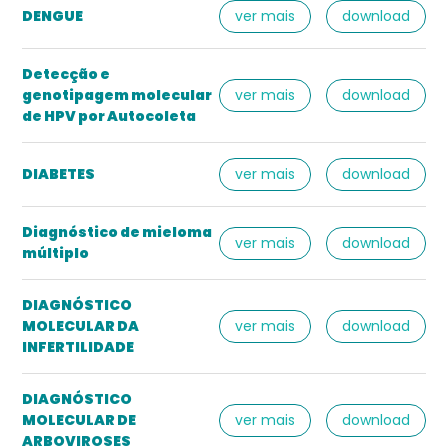
DENGUE
ver mais
download
Detecção e
genotipagem molecular
ver mais
download
de HPV por Autocoleta
DIABETES
ver mais
download
Diagnóstico de mieloma
ver mais
download
múltiplo
DIAGNÓSTICO
MOLECULAR DA
ver mais
download
INFERTILIDADE
DIAGNÓSTICO
MOLECULAR DE
ver mais
download
ARBOVIROSES