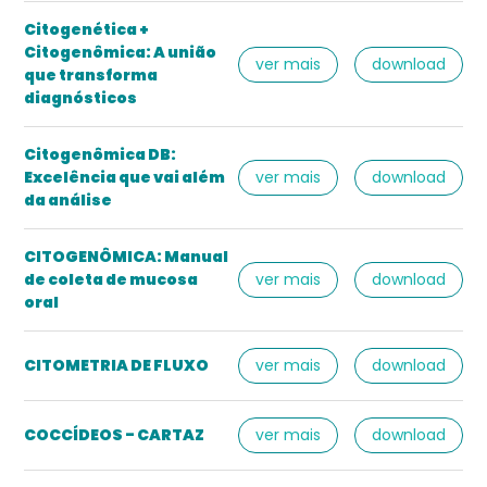
Citogenética +
Citogenômica: A união
ver mais
download
que transforma
diagnósticos
Citogenômica DB:
Excelência que vai além
ver mais
download
da análise
CITOGENÔMICA: Manual
de coleta de mucosa
ver mais
download
oral
CITOMETRIA DE FLUXO
ver mais
download
COCCÍDEOS - CARTAZ
ver mais
download