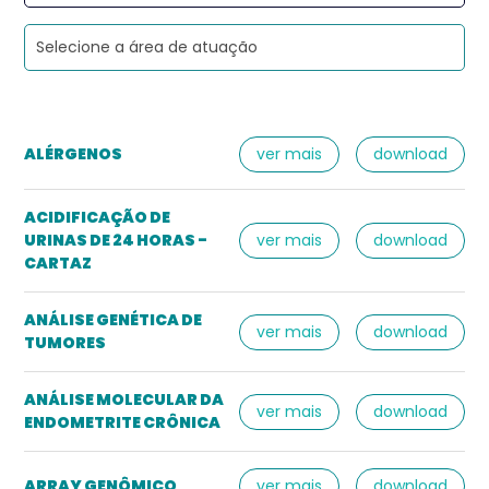
ALÉRGENOS
ver mais
download
ACIDIFICAÇÃO DE
URINAS DE 24 HORAS -
ver mais
download
CARTAZ
ANÁLISE GENÉTICA DE
ver mais
download
TUMORES
ANÁLISE MOLECULAR DA
ver mais
download
ENDOMETRITE CRÔNICA
ARRAY GENÔMICO
ver mais
download