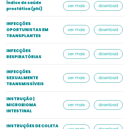
Índice de saúde
ver mais
download
prostática (phi)
INFECÇÕES
OPORTUNISTAS EM
ver mais
download
TRANSPLANTES
INFECÇÕES
ver mais
download
RESPIRATÓRIAS
INFECÇÕES
SEXUALMENTE
ver mais
download
TRANSMISSÍVEIS
INSTRUÇÃO |
MICROBIOMA
ver mais
download
INTESTINAL
INSTRUÇÕES DE COLETA
ver mais
download