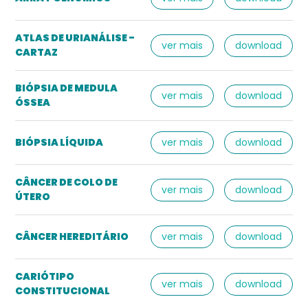
ATLAS DE URIANÁLISE -
ver mais
download
CARTAZ
BIÓPSIA DE MEDULA
ver mais
download
ÓSSEA
BIÓPSIA LÍQUIDA
ver mais
download
CÂNCER DE COLO DE
ver mais
download
ÚTERO
CÂNCER HEREDITÁRIO
ver mais
download
CARIÓTIPO
ver mais
download
CONSTITUCIONAL