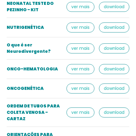
NEONATAL TESTE DO
ver mais
download
PEZINHO - KIT
NUTRIGENÉTICA
ver mais
download
O que é ser
ver mais
download
Neurodivergente?
ONCO-HEMATOLOGIA
ver mais
download
ONCOGENÉTICA
ver mais
download
ORDEM DE TUBOS PARA
COLETA VENOSA -
ver mais
download
CARTAZ
ORIENTAÇÕES PARA