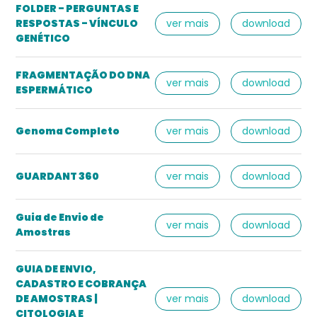
FOLDER - PERGUNTAS E
RESPOSTAS - VÍNCULO
ver mais
download
GENÉTICO
FRAGMENTAÇÃO DO DNA
ver mais
download
ESPERMÁTICO
Genoma Completo
ver mais
download
GUARDANT 360
ver mais
download
Guia de Envio de
ver mais
download
Amostras
GUIA DE ENVIO,
CADASTRO E COBRANÇA
DE AMOSTRAS |
ver mais
download
CITOLOGIA E