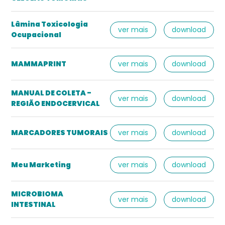
Lâmina Toxicologia
ver mais
download
Ocupacional
MAMMAPRINT
ver mais
download
MANUAL DE COLETA -
ver mais
download
REGIÃO ENDOCERVICAL
MARCADORES TUMORAIS
ver mais
download
Meu Marketing
ver mais
download
MICROBIOMA
ver mais
download
INTESTINAL