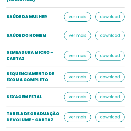
SAÚDE DA MULHER
ver mais
download
SAÚDE DO HOMEM
ver mais
download
SEMEADURA MICRO -
ver mais
download
CARTAZ
SEQUENCIAMENTO DE
ver mais
download
EXOMA COMPLETO
SEXAGEM FETAL
ver mais
download
TABELA DE GRADUAÇÃO
ver mais
download
DE VOLUME - CARTAZ