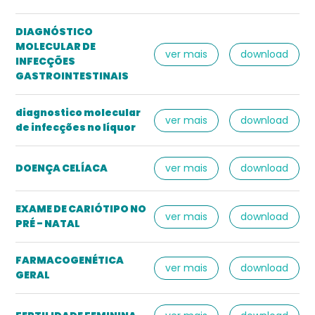
DIAGNÓSTICO
MOLECULAR DE
ver mais
download
INFECÇÕES
GASTROINTESTINAIS
diagnostico molecular
ver mais
download
de infecções no líquor
DOENÇA CELÍACA
ver mais
download
EXAME DE CARIÓTIPO NO
ver mais
download
PRÉ - NATAL
FARMACOGENÉTICA
ver mais
download
GERAL