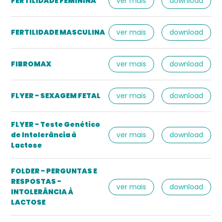
FERTILIDADE FEMININA
ver mais
download
FERTILIDADE MASCULINA
ver mais
download
FIBROMAX
ver mais
download
FLYER - SEXAGEM FETAL
ver mais
download
FLYER - Teste Genético
de Intolerância à
ver mais
download
Lactose
FOLDER - PERGUNTAS E
RESPOSTAS -
ver mais
download
INTOLERÂNCIA À
LACTOSE