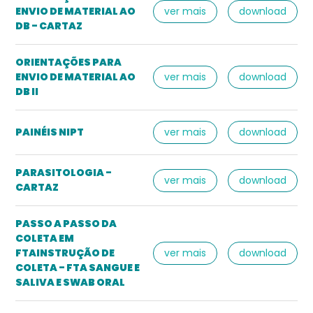
ENVIO DE MATERIAL AO
ver mais
download
DB - CARTAZ
ORIENTAÇÕES PARA
ENVIO DE MATERIAL AO
ver mais
download
DB II
PAINÉIS NIPT
ver mais
download
PARASITOLOGIA -
ver mais
download
CARTAZ
PASSO A PASSO DA
COLETA EM
FTAINSTRUÇÃO DE
ver mais
download
COLETA - FTA SANGUE E
SALIVA E SWAB ORAL