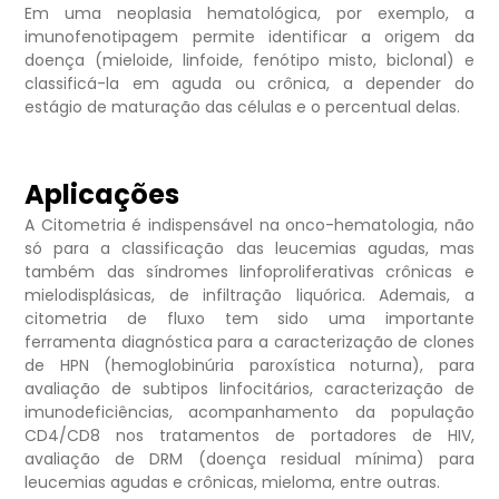
Em uma neoplasia hematológica, por exemplo, a
imunofenotipagem permite identificar a origem da
doença (mieloide, linfoide, fenótipo misto, biclonal) e
classificá-la em aguda ou crônica, a depender do
estágio de maturação das células e o percentual delas.
Aplicações
A Citometria é indispensável na onco-hematologia, não
só para a classificação das leucemias agudas, mas
também das síndromes linfoproliferativas crônicas e
mielodisplásicas, de infiltração liquórica. Ademais, a
citometria de fluxo tem sido uma importante
ferramenta diagnóstica para a caracterização de clones
de HPN (hemoglobinúria paroxística noturna), para
avaliação de subtipos linfocitários, caracterização de
imunodeficiências, acompanhamento da população
CD4/CD8 nos tratamentos de portadores de HIV,
avaliação de DRM (doença residual mínima) para
leucemias agudas e crônicas, mieloma, entre outras.