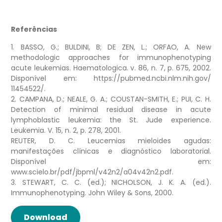
Referências
1. BASSO, G.; BULDINI, B; DE ZEN, L.; ORFAO, A. New
methodologic approaches for immunophenotyping
acute leukemias. Haematologica. v. 86, n. 7, p. 675, 2002.
Disponível em: https://pubmed.ncbi.nlm.nih.gov/
11454522/.
2. CAMPANA, D.; NEALE, G. A.; COUSTAN-SMITH, E.; PUI, C. H.
Detection of minimal residual disease in acute
lymphoblastic leukemia: the St. Jude experience.
Leukemia. V. 15, n. 2, p. 278, 2001.
REUTER, D. C. Leucemias mieloides agudas:
manifestações clínicas e diagnóstico laboratorial.
Disponível em:
www.scielo.br/pdf/jbpml/v42n2/a04v42n2.pdf.
3. STEWART, C. C. (ed.); NICHOLSON, J. K. A. (ed.).
Immunophenotyping. John Wiley & Sons, 2000.
Download