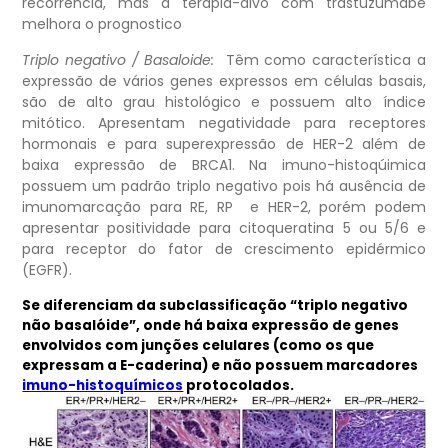
recorrência, mas a terapia-alvo com trastuzumabe
melhora o prognostico
Triplo negativo / Basaloide:
Têm como característica a
expressão de vários genes expressos em células basais,
são de alto grau histológico e possuem alto índice
mitótico. Apresentam negatividade para receptores
hormonais e para superexpressão de HER-2 além de
baixa expressão de BRCA1. Na imuno-histoqúimica
possuem um padrão triplo negativo pois há ausência de
imunomarcação para RE, RP e HER-2, porém podem
apresentar positividade para citoqueratina 5 ou 5/6 e
para receptor do fator de crescimento epidérmico
(EGFR).
Se diferenciam da subclassificação “triplo negativo
não basalóide”, onde há baixa expressão de genes
envolvidos com junções celulares (como os que
expressam a E-caderina) e não possuem marcadores
imuno-histoquímicos
protocolados.